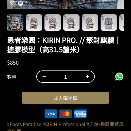
愚者樂園：KIRIN PRO. // 聚財麒麟｜
搪膠模型（高31.5釐米）
$
850
−
+
數量
愚
者
樂
加入購物車
園：
KIRIN
PRO.
//
#Fools Paradise
#KIRIN Professional
#店舖/餐廳開運風
聚