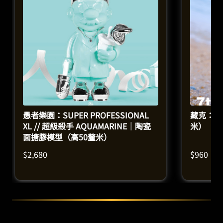
愚者樂園：SUPER PROFESSIONAL
藏克：追風
XL // 超級殺手 AQUAMARINE｜陶瓷
米）
面搪膠模型（高50釐米）
$
2,680
$
960