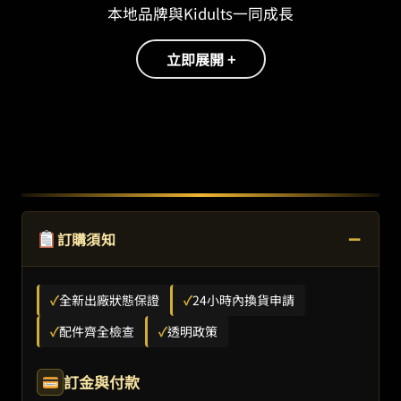
本地品牌與Kidults一同成長
立即展開 +
−
訂購須知
✓
全新出廠狀態保證
✓
24小時內換貨申請
✓
配件齊全檢查
✓
透明政策
訂金與付款