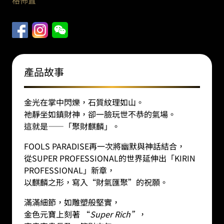
格佈置
財
麒
麟
｜
搪
膠
產品故事
模
型
金光在掌中閃爍，石質紋理如山。
（高
祂靜坐如鎮財神，卻一臉玩世不恭的氣場。
31.5
這就是——「聚財麒麟」。
釐
米）
FOOLS PARADISE再一次將幽默與神話結合，
數
從SUPER PROFESSIONAL的世界延伸出「KIRIN
量
PROFESSIONAL」新章，
以麒麟之形，寫入“財氣匯聚”的祝願。
滿滿細節，如雕塑般堅實，
金色元寶上刻著 “
Super Rich”
，