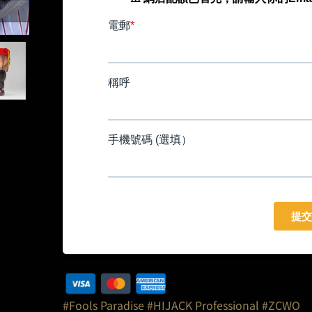
#Fools Paradise
#HIJACK Professional
#ZCWO