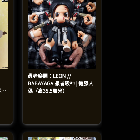
愚者樂園：LEON //
BABAYAGA 愚者殺神 | 搪膠人
安妮亞
偶（高35.5釐米）
可