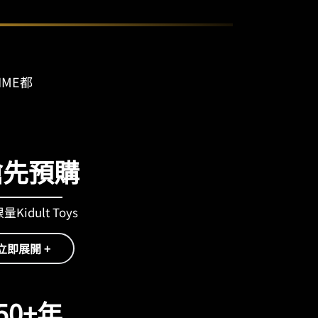
IME都
搶先預購
Kidult Toys
立即展開 +
50+年