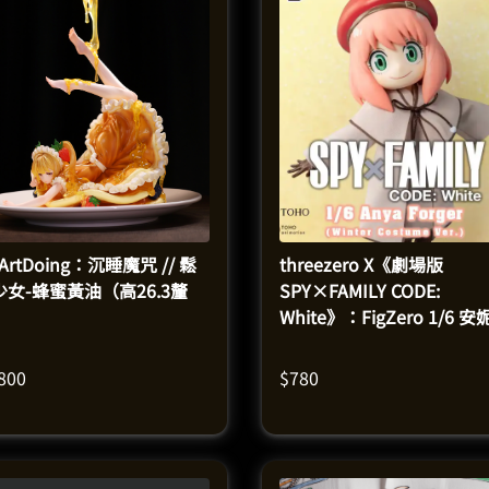
ArtDoing：沉睡魔咒 // 鬆
threezero X《劇場版
少女-蜂蜜黃油（高26.3釐
SPY×FAMILY CODE:
）
White》：FigZero 1/6 
·佛傑（冬季服裝版）｜高
動人偶模型（高16.5釐米）
,800
$
780