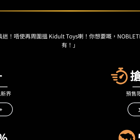
迷！唔使再周圍搵 Kidult Toys喇！你想要嘅，NOBLET
有！」
+
九新界
預售限量
+
%