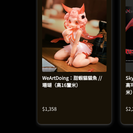
WeArtDoing：甜蝦貓貓魚 //
Sk
珊瑚（高16釐米）
高
米
$
1,358
$
2