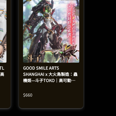
TL
GOOD SMILE ARTS
（高
SHANGHAI x 大火鳥製造：蟲
機姬—斗子TOKO｜高可動合
金人偶模型（高16釐米）
$
660