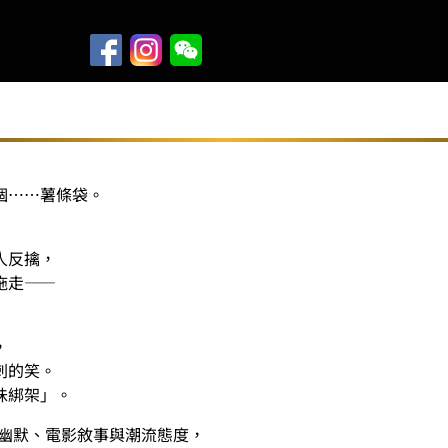
個……薯條袋。
人反擒，
拖走——
，
刺的笑。
味綁架」。
一貫的黑色幽默、電影敘事與潮流態度，