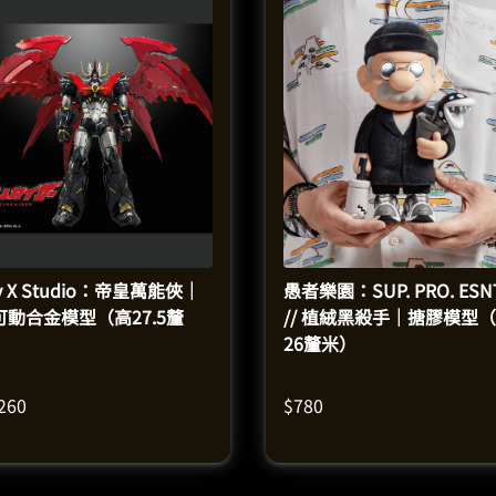
y X Studio：帝皇萬能俠｜
愚者樂園：SUP. PRO. ESN
可動合金模型（高27.5釐
// 植絨黑殺手｜搪膠模型
）
26釐米）
,260
$
780