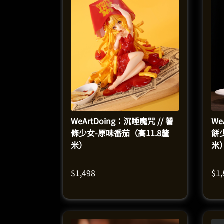
WeArtDoing：沉睡魔咒 // 薯
We
條少女-原味番茄（高11.8釐
餅
米）
米
$
1,498
$
1