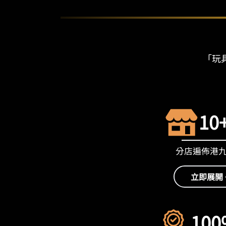
「玩具
10
分店遍佈港
立即展開 
100