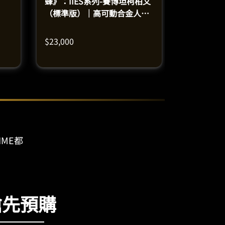
蜂》：IIES系列-賽博坦柯柏文
（標準版）｜高可動合金人偶
模型（高62釐米）
$
23,000
IME都
搶先預購