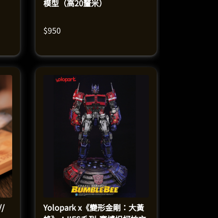
模型（高20釐米）
$
950
/
Yolopark x《變形金剛：大黃