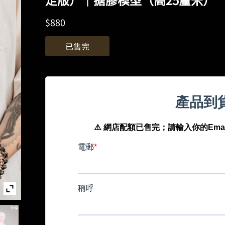
$
880
已售完