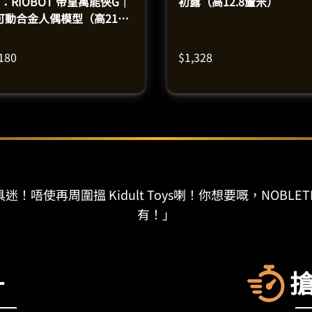
》：RIOBOT 帝皇萬能俠G｜
初露（高12.8釐米）
可動合金人偶模型（高21釐
）
,180
$
1,328
迷！唔使再周圍搵 Kidult Toys喇！你想要嘅，NOBLET
有！」
+