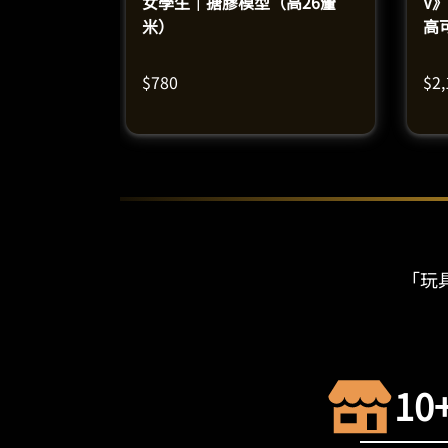
女學生｜搪膠模型（高26釐
V
米）
高
米
$
780
$
2
「玩具
10