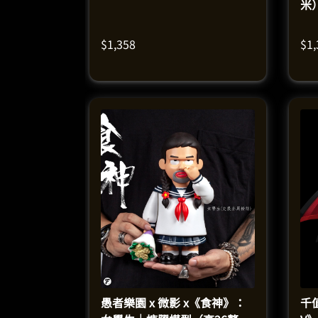
米
$
1,358
$
1
愚者樂園 x 微影 x《食神》：
千