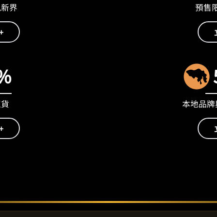
九新界
預售限量
+
%
正貨
本地品牌與
+