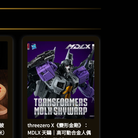
 披
threezero X《變形金剛》：
米）
MDLX 天鷗｜高可動合金人偶