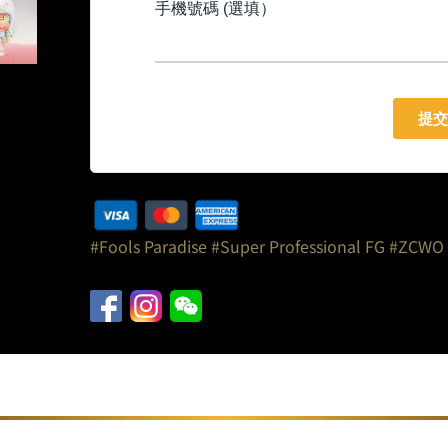
#Fools Paradise
#Super Professional FG
#ZCWO