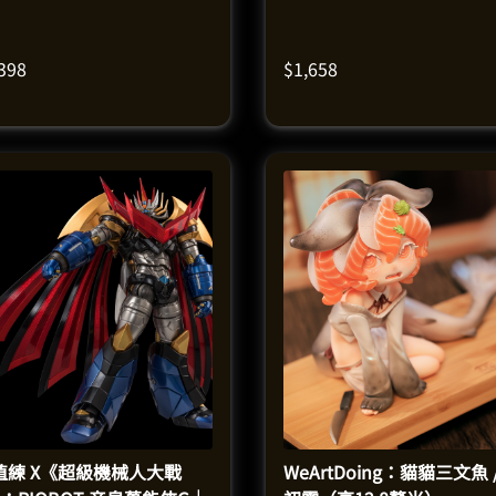
）
,398
$
1,658
值練 X《超級機械人大戰
WeArtDoing：貓貓三文魚 /