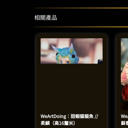
相關產品
WeArtDoing：甜蝦貓貓魚 //
We
柔鱗（高16釐米）
蘇