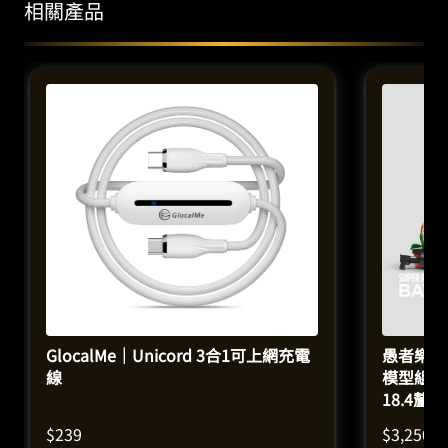
相關產品
GlocalMe｜Unicord 3合1可上網充電
愚者樂園 ：
線
模型組合（
18.4釐
$
239
$
3,250