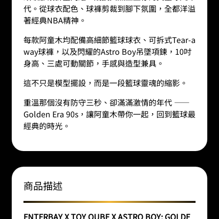
代。從球衣配色、球褲剪裁到腳下氛圍，全都洋溢
著經典NBA精神。
每款阿童木均配備高細節籃球球衣、可拆式Tear-a
way球褲，以及閃耀的Astro Boy吊墜項鍊，10吋
身高、三處可動關節，手感與造型兼具。
這不只是模型擺設，而是一段籃球靈魂的縮影。
重溫那個沒有防守三秒、卻滿滿激情的年代
——
Golden Era 90s
，讓阿童木帶你一起，回到籃球最
經典的時光。
商品描述
ENTERBAY X TOY QUBE X ASTRO BOY: GOLDE