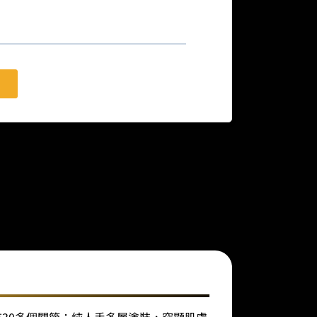
擁有30多個關節；純人手多層塗裝，突顯肌膚