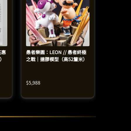
花惠
愚者樂園：LEON // 愚者終極
米）
之戰｜搪膠模型（高52釐米）
$
5,988