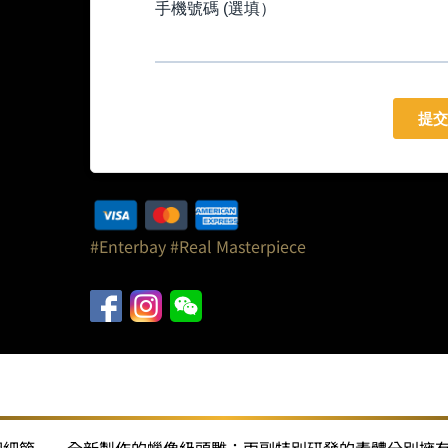
#Enterbay
#Real Masterpiece
還原每個細節——全新製作的蠟像級頭雕；兩副特別研發的素體分別