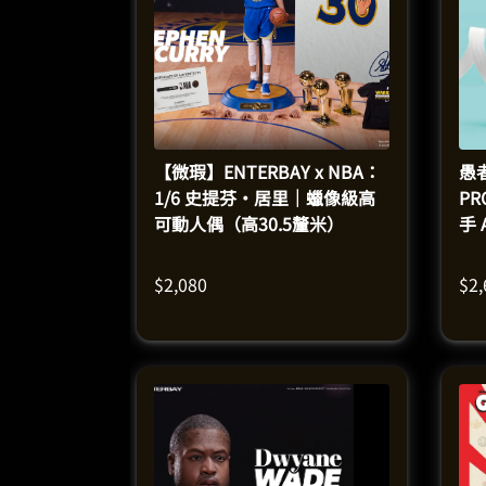
【微瑕】ENTERBAY x NBA：
愚
1/6 史提芬·居里｜蠟像級高
PR
可動人偶（高30.5釐米）
手 
膠
$
2,080
$
2