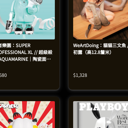
者樂園：SUPER
WeArtDoing：貓貓三文魚 /
OFESSIONAL XL // 超級殺
初露（高12.8釐米）
AQUAMARINE｜陶瓷面搪
模型（高50釐米）
,680
$
1,328