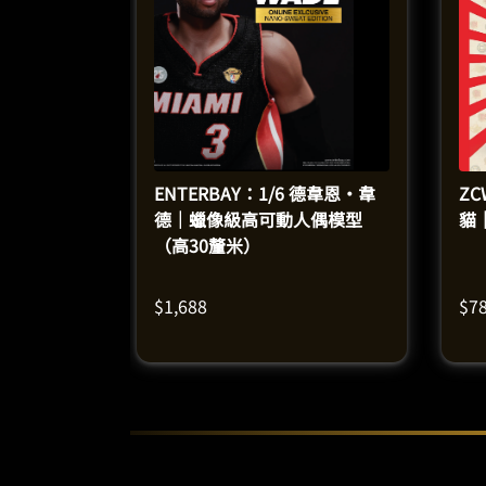
ENTERBAY：1/6 德韋恩·韋
ZC
德｜蠟像級高可動人偶模型
貓
（高30釐米）
$
1,688
$
7