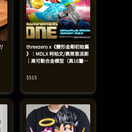
/
threezero x《變形金剛初始篇
》：MDLX 柯柏文/奧萊恩派斯
｜高可動合金模型（高16釐
米）
$
515