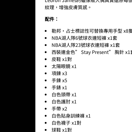
紋理，增強皮膚質感。
配件：
勒邦·占士標誌性可替換專用手型 x8隻
NBA湖人隊6號球衣連短褲 x1套
NBA湖人隊23號球衣連短褲 x1套
西裝連金色” Stay Present” 
皮鞋 x1對
太陽眼鏡 x1
項鍊 x3
手鍊 x5
手錶 x1
白色頭帶 x1
白色護肘 x1
手帶 x2
白色貼身訓練褲 x1
白色襪子 x1對
球鞋 x1對