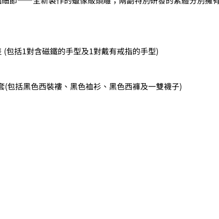
 (包括1對含磁鐵的手型及1對戴有戒指的手型)
胸針 x1套(包括黑色西裝褸、黑色裇衫、黑色西褲及一雙襪子)