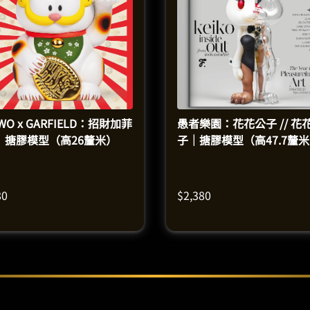
WO x GARFIELD：招財加菲
愚者樂園：花花公子 // 花
｜搪膠模型（高26釐米）
子｜搪膠模型（高47.7釐
80
$
2,380