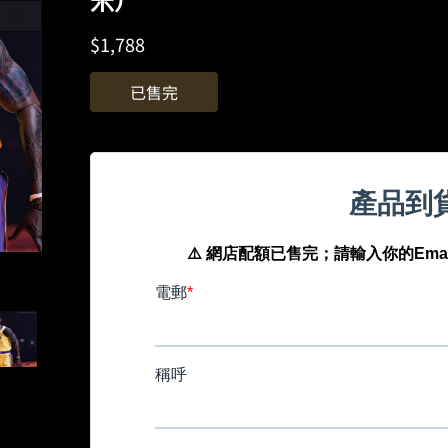
$
1,788
已售完