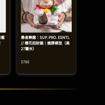
者藍
愚者樂園：SUP. PRO. ESNTL
釐
// 櫻花招財貓｜搪膠模型（高
27釐米）
$
780