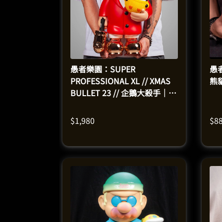
愚者樂園：SUPER
愚
PROFESSIONAL XL // XMAS
熊
BULLET 23 // 企鵝大殺手｜搪
膠模型（高50釐米）
$
1,980
$
8