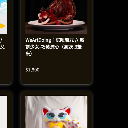
/
WeArtDoing：沉睡魔咒 // 鬆
父
餅少女-巧莓流心（高26.3釐
米）
$
1,800