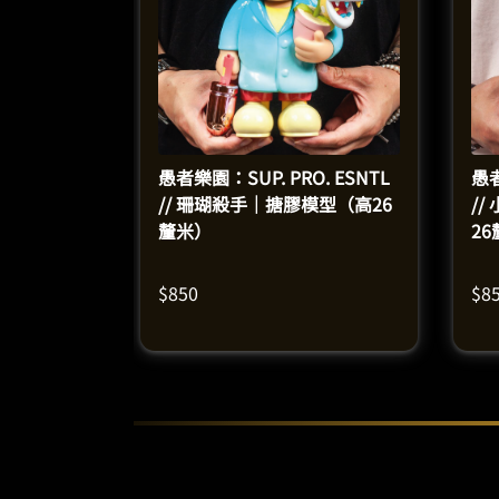
愚者樂園：SUP. PRO. ESNTL
愚者
// 珊瑚殺手｜搪膠模型（高26
/
釐米）
2
$
850
$
8