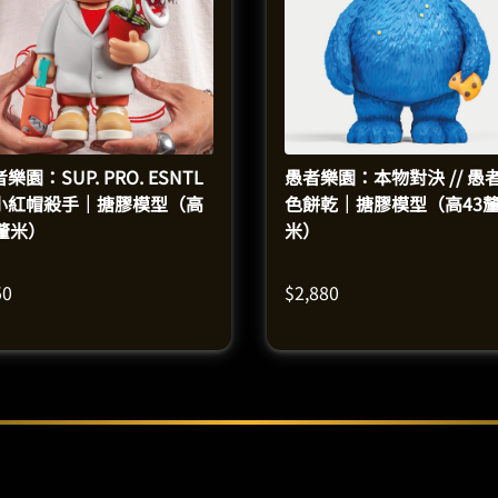
樂園：SUP. PRO. ESNTL
愚者樂園：本物對決 // 愚
/ 小紅帽殺手｜搪膠模型（高
色餅乾｜搪膠模型（高43
6釐米）
米）
50
$
2,880