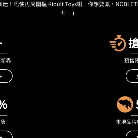
迷！唔使再周圍搵 Kidult Toys喇！你想要嘅，NOBLET
有！」
+
九新界
預售限量
+
%
正貨
本地品牌與
+