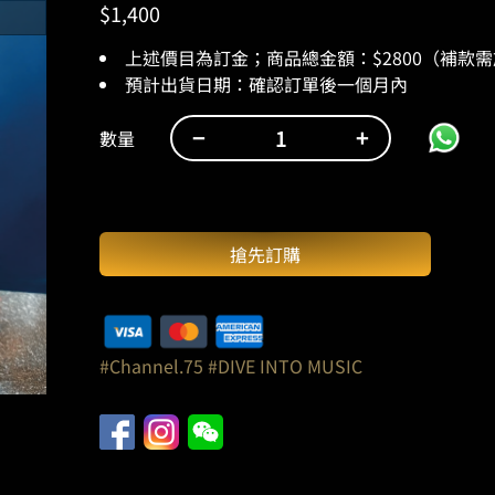
$
1,400
上述價目為訂金；商品總金額：$2800（補款
預計出貨日期：確認訂單後一個月內
−
+
數量
Channel.75：
DIVE
INTO
MUSIC
搶先訂購
//
綠
&
深
綠
#Channel.75
#DIVE INTO MUSIC
（高
30
釐
米）
數