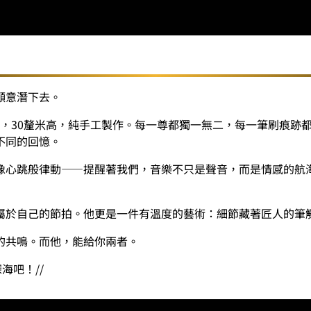
量
願意潛下去。
USIC》潛水員，30釐米高，純手工製作。每一尊都獨一無二，每一筆
不同的回憶。
像心跳般律動——提醒著我們，音樂不只是聲音，而是情感的航
屬於自己的節拍。他更是一件有溫度的藝術：細節藏著匠人的筆
的共鳴。而他，能給你兩者。
深海吧！
//