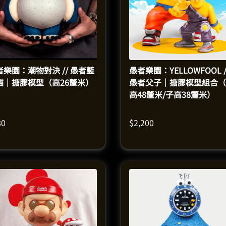
者樂園：潮物對決 // 愚者藍
愚者樂園：YELLOWFOOL /
貓｜搪膠模型（高26釐米）
愚者父子｜搪膠模型組合（
高48釐米/子高38釐米）
80
$
2,200