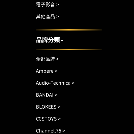
電子影音 >
其他產品 >
品牌分類 -
全部品牌 >
Ampere >
Audio-Technica >
BANDAI >
BLOKEES >
CCSTOYS >
Channel.75 >