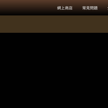
網上商店
常見問題