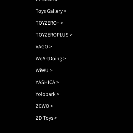
Toys Gallery >
TOYZERO+ >
TOYZEROPLUS >
VAGO >
WeArtDoing >
WiWU >
YASHICA >
Yolopark >
ZCWO >
ZD Toys >