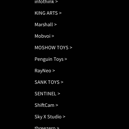
infothink >
KING ARTS >
Marshall >
Mobvoi >
MOSHOW TOYS >
Penguin Toys >
RayNeo >
SANK TOYS >
SENTINEL >
ShiftCam >
Sky X Studio >
threezero >