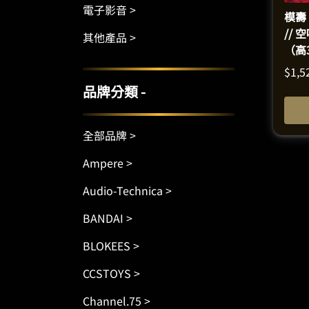
電子影音 >
模壽
//
其他產品 >
（高
$
1,5
品牌分類 -
全部品牌 >
Ampere >
Audio-Technica >
BANDAI >
BLOKEES >
CCSTOYS >
Channel.75 >