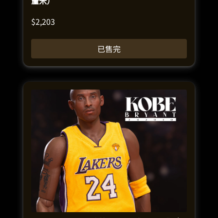
釐米）
$
2,203
已售完