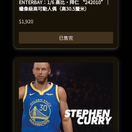
ENTERBAY：1/6 高比·拜仁 “242010”｜
蠟像級高可動人偶（高30.5釐米）
$
1,920
已售完