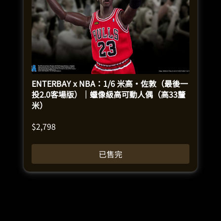
ENTERBAY x NBA：1/6 米高·佐敦（最後一
投2.0客場版）｜蠟像級高可動人偶（高33釐
米）
$
2,798
已售完