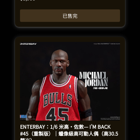
已售完
ENTERBAY：1/6 米高·佐敦— I'M BACK
#45（重製版）｜蠟像級高可動人偶（高30.5