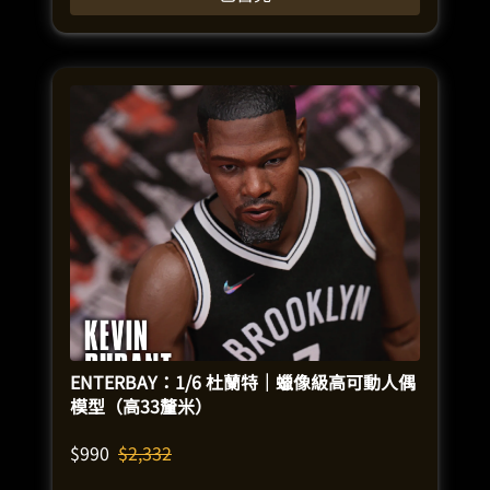
ENTERBAY：1/6 杜蘭特｜蠟像級高可動人偶
模型（高33釐米）
$
990
$
2,332