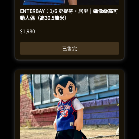
ENTERBAY：1/6 史提芬·居里｜蠟像級高可
動人偶（高30.5釐米）
$
1,980
已售完