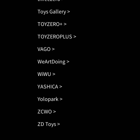
Toys Gallery >
TOYZERO+ >
TOYZEROPLUS >
VAGO >
WeArtDoing >
WiWU >
YASHICA >
Yolopark >
ZCWO >
ZD Toys >