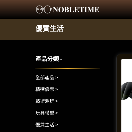
優質生活
產品分類 -
全部產品 >
精選優惠 >
藝術潮玩 >
玩具模型 >
優質生活 >