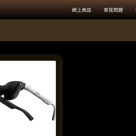
網上商店
常見問題