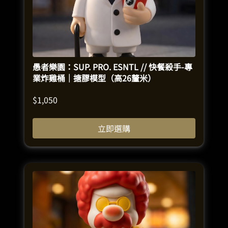
愚者樂園：SUP. PRO. ESNTL // 快餐殺手-專
業炸雞桶｜搪膠模型（高26釐米）
$
1,050
立即選購