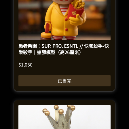
愚者樂園：SUP. PRO. ESNTL // 快餐殺手-快
樂殺手｜搪膠模型（高26釐米）
$
1,050
已售完