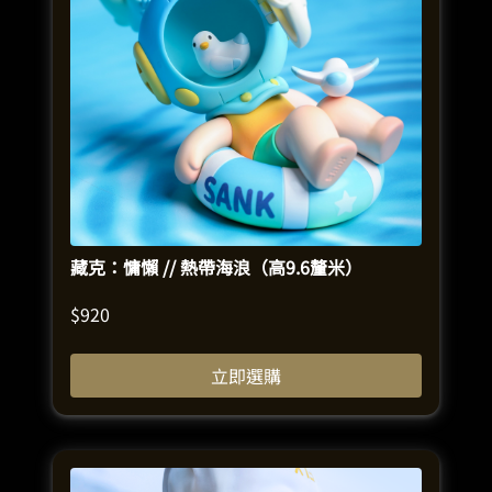
藏克：慵懶 // 熱帶海浪（高9.6釐米）
$
920
立即選購