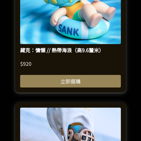
藏克：慵懶 // 熱帶海浪（高9.6釐米）
$
920
立即選購